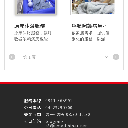
115.7.4 業務科聚餐 -
鮮嫩多汁、香氣四
溢，用肉肉累積能
原床沐浴服務
呼吸照護病房-復
量。
健服務
原床沐浴服務，讓呼
依家屬需求，提供個
115.07.24 美悅居家 -
115.07.29 忠港醫院
吸器依賴病患也能體
別化的服務，以減少
好好放鬆，身心愉
- 從頭放鬆到腳，舒
會水洗的舒適感受。
臥床不良併發症發生
悅。
服到直接睡著就是最
機率。
療癒的享受。
115.6.12-6.16 釜山
充電行，一起聆聽海
服務專線
0911-565991
浪、享受精緻假期！
公司電話
04-23290700
營業時間
週一~週五 08:30-17:30
115.07.29 忠港醫院
115.07.14 美達居家-
公司信箱
biogian-
- 沉浸式的舒壓時
【玩具總動員5】，飛
t8@umail.hinet.net
光，把累積的疲勞一