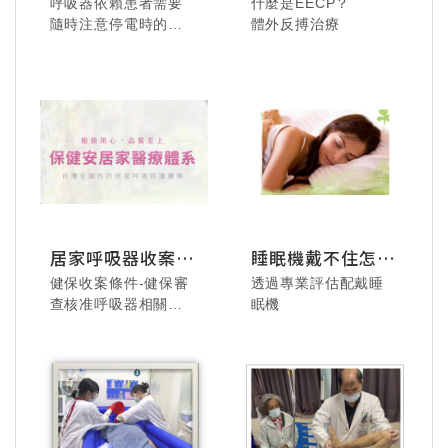
115.08.02 德安居家-
呼吸器依賴患者需要
什麼是EECP？
115.07.29 忠港醫院
飛進奇幻世界，心被
隨時注意停電時的應
115.8.2 - 解鎖手作新
體外反搏治療
- 來一場極致溫柔的
溫暖填滿。
變措施
技能，把最美的藍色
沉浸式SPA。
帶回家。
居家呼吸器收案流
睡眠機戴不住怎麼
115.07.29 忠港醫院
程說明
辦?
115.7.4 業務科聚餐 -
- 大家一起排排躺、
健保收案條件-健保審
透過專業評估配戴睡
115.07.24 美悅居家-
大口吃肉，香氣四溢
享受舒壓又充滿笑聲
查核准呼吸器相關設
眠機
"悅"來"悅"美麗，肩頸
的滿足。
的午後。
備免付費
放鬆 & 臉部按摩體
驗！