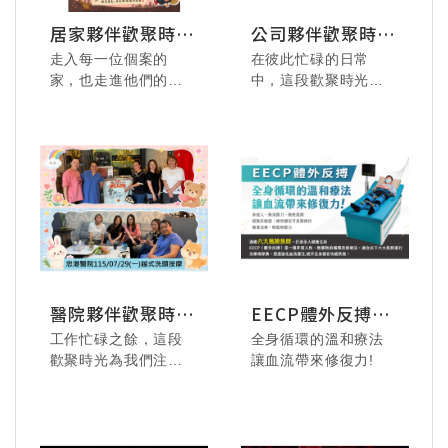
居家夥伴歡聚時刻
公司夥伴歡聚時刻
全紀錄
全紀錄
走入每一位個案的
在彼此忙碌的日常
家，也走進他們的生
中，這段歡聚時光就
活與心中，這是居家
像一份溫暖的禮物，
照護夥伴的日常。
讓我們放慢腳步、真
心交流，也悄悄拉近
在繁忙與付出之間，
了彼此的距離。
難得的歡聚時刻，是
屬於我們的喘息與連
結。
這些笑容、舉杯與交
流的畫面，不只是放
鬆片刻，更是團隊溫
一張張笑臉、一幕幕
醫院夥伴歡聚時刻
EECP體外反搏療
暖與支持的體現。
互動，都是屬於公司
全紀錄
法
邀請您一起回顧這段
夥伴之間難得而真摯
工作忙碌之餘，這段
全身循環的溫和療法
溫馨的相聚時光，感
的回憶。
歡聚時光為我們注入
讓血流帶來修復力!
受居家照護團隊的情
感謝每一位同仁的熱
了滿滿能量。
誼與力量。
情參與，讓這場相聚
充滿溫度與活力。
讓我們一同回顧這些
無論是在笑聲中交流