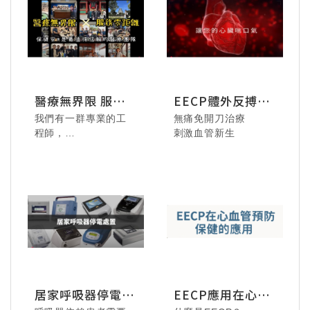
美好瞬間，收藏屬於
情誼，或在美食中共
我們的歡樂記憶！
享片刻輕鬆，都是同
甘共苦路上珍貴的片
段。
感謝每一位夥伴的參
與與付出，讓這段時
醫療無界限 服務
EECP體外反搏療
光充滿溫度與回憶。
零距離
法
邀請您一同回顧這些
我們有一群專業的工
無痛免開刀治療
115.08.02 德安居家-
動人的瞬間，珍藏醫
程師，
刺激血管新生
魔女宅急便音樂劇，
院的歡聚時刻！
北從基隆宜蘭，
用音樂與魔法治癒生
南到恆春離島，
活。
都是我們的服務範圍!
115.8.2 - 藍染體驗，
享受專注手作的療癒
時光。
居家呼吸器停電時
EECP應用在心血
的處置
管預防保健