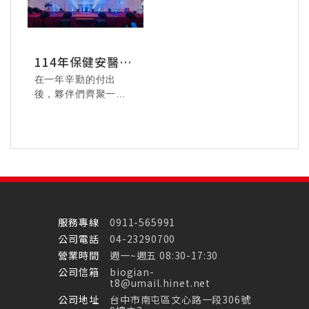
114年保健安醫療
體系忘年會
在一年辛勤的付出
115.07.24 美悅居家 -
後，夥伴們齊聚一
好好放鬆，身心愉
堂，用笑聲與掌聲為
悅。
年度畫下溫暖句點。
這不僅是一場年終的
歡聚，更是對每一位
同仁努力的感謝與致
意。
透過鏡頭，我們記錄
下這段充滿溫度的時
服務專線
0911-565991
光——歡笑、驚喜、
公司電話
04-23290700
感動，每一幕都是值
得珍藏的回憶。
營業時間
週一~週五 08:30-17:30
公司信箱
biogian-
t8@umail.hinet.net
115.07.14 美達居家-
公司地址
台中市南屯區文心路一段306號
【玩具總動員5】，飛