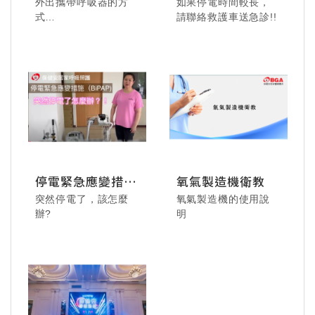
115.08.02 德安居家-
外出攜帶呼吸器的方
如果停電時間較長，
飛進奇幻世界，心被
式
請聯絡救護車送急診!!
溫暖填滿。
簡單說明如下：
停電緊急應變措施
氧氣製造機衛教
~BiPAP呼吸器
突然停電了，該怎麼
氧氣製造機的使用說
115.07.24 美悅居家-
辦?
明
"悅"來"悅"美麗，肩頸
放鬆 & 臉部按摩體
驗！