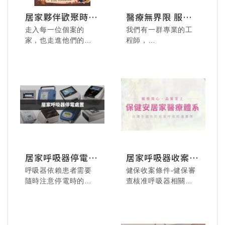
居家夥伴歡聚時刻
醫療無界限 服務
全紀錄
零距離
走入每一位個案的
我們有一群專業的工
家，也走進他們的生
程師，
活與心中，這是居家
北從基隆宜蘭，
照護夥伴的日常。
南到恆春離島，
都是我們的服務範圍!
在繁忙與付出之間，
難得的歡聚時刻，是
屬於我們的喘息與連
結。
這些笑容、舉杯與交
流的畫面，不只是放
鬆片刻，更是團隊溫
居家呼吸器停電時
居家呼吸器收案流
暖與支持的體現。
的處置
程說明
邀請您一起回顧這段
呼吸器依賴患者需要
健保收案條件-健保審
溫馨的相聚時光，感
隨時注意停電時的應
查核准呼吸器相關設
受居家照護團隊的情
變措施
備免付費
誼與力量。