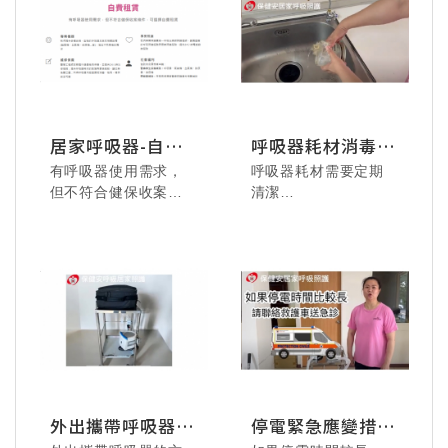
居家呼吸器-自費
呼吸器耗材消毒-
租賃說明
BiPAP
有呼吸器使用需求，
呼吸器耗材需要定期
115.08.02 德安居家-
但不符合健保收案條
清潔
魔女宅急便音樂劇，
件，可選擇自費租賃
與消毒避免细菌滋
用音樂與魔法治癒生
生。
活。
外出攜帶呼吸器方
停電緊急應變措施
式
~氣切個案