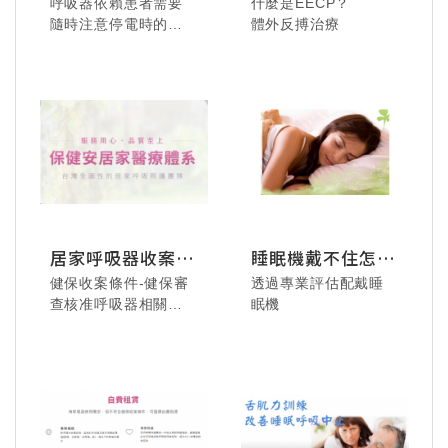
115.08.02 德安居家-
呼吸器依賴患者需要
什麼是EECP？
115.07.29 忠港醫院
飛進奇幻世界，心被
隨時注意停電時的應
115.8.2 - 解鎖手作新
體外反搏治療
- 來一場極致溫柔的
溫暖填滿。
變措施
技能，把最美的藍色
沉浸式SPA。
帶回家。
居家呼吸器收案流
睡眠機戴不住怎麼
115.07.29 忠港醫院
程說明
辦?
115.7.4 業務科聚餐 -
- 大家一起排排躺、
健保收案條件-健保審
透過專業評估配戴睡
115.07.24 美悅居家-
大口吃肉，香氣四溢
享受舒壓又充滿笑聲
查核准呼吸器相關設
眠機
"悅"來"悅"美麗，肩頸
的滿足。
的午後。
備免付費
放鬆 & 臉部按摩體
驗！