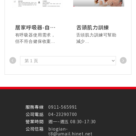
115.7.4 業務科聚餐 -
鮮嫩多汁、香氣四
溢，用肉肉累積能
居家呼吸器-自費
舌頭肌力訓練
量。
租賃說明
有呼吸器使用需求，
舌頭肌力訓練可幫助
115.07.24 美悅居家 -
115.07.29 忠港醫院
但不符合健保收案條
減少
好好放鬆，身心愉
- 從頭放鬆到腳，舒
件，可選擇自費租賃
睡眠呼吸中止症的嚴
悅。
服到直接睡著就是最
重度
療癒的享受。
115.6.12-6.16 釜山
充電行，一起聆聽海
服務專線
0911-565991
浪、享受精緻假期！
公司電話
04-23290700
營業時間
週一~週五 08:30-17:30
115.07.29 忠港醫院
115.07.14 美達居家-
公司信箱
biogian-
- 沉浸式的舒壓時
【玩具總動員5】，飛
t8@umail.hinet.net
光，把累積的疲勞一