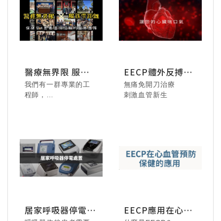
美好瞬間，收藏屬於
情誼，或在美食中共
我們的歡樂記憶！
享片刻輕鬆，都是同
甘共苦路上珍貴的片
段。
感謝每一位夥伴的參
與與付出，讓這段時
醫療無界限 服務
EECP體外反搏療
光充滿溫度與回憶。
零距離
法
邀請您一同回顧這些
我們有一群專業的工
無痛免開刀治療
115.08.02 德安居家-
動人的瞬間，珍藏醫
程師，
刺激血管新生
魔女宅急便音樂劇，
院的歡聚時刻！
北從基隆宜蘭，
用音樂與魔法治癒生
南到恆春離島，
活。
都是我們的服務範圍!
115.8.2 - 藍染體驗，
享受專注手作的療癒
時光。
居家呼吸器停電時
EECP應用在心血
的處置
管預防保健