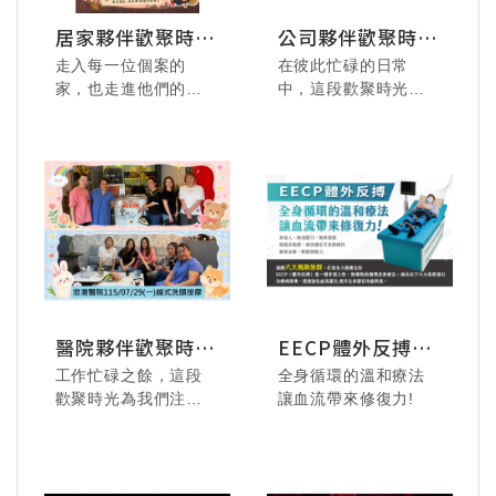
居家夥伴歡聚時刻
公司夥伴歡聚時刻
全紀錄
全紀錄
走入每一位個案的
在彼此忙碌的日常
家，也走進他們的生
中，這段歡聚時光就
活與心中，這是居家
像一份溫暖的禮物，
照護夥伴的日常。
讓我們放慢腳步、真
心交流，也悄悄拉近
在繁忙與付出之間，
了彼此的距離。
難得的歡聚時刻，是
屬於我們的喘息與連
結。
這些笑容、舉杯與交
流的畫面，不只是放
鬆片刻，更是團隊溫
一張張笑臉、一幕幕
醫院夥伴歡聚時刻
EECP體外反搏療
暖與支持的體現。
互動，都是屬於公司
全紀錄
法
邀請您一起回顧這段
夥伴之間難得而真摯
工作忙碌之餘，這段
全身循環的溫和療法
溫馨的相聚時光，感
的回憶。
歡聚時光為我們注入
讓血流帶來修復力!
受居家照護團隊的情
感謝每一位同仁的熱
了滿滿能量。
誼與力量。
情參與，讓這場相聚
充滿溫度與活力。
讓我們一同回顧這些
無論是在笑聲中交流